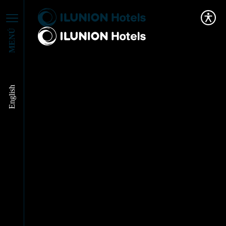
MENÚ
English
¡Arranca CAMPUS
MIJAS!