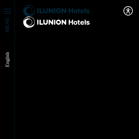
MENÚ
English
Las cinco claves del
éxito de 30 líderes