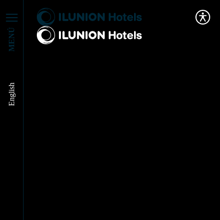
MENÚ
ENCARNACIÓN
English
SÁNCHEZ LLEGA A
ILUNION SUITE
MADRID