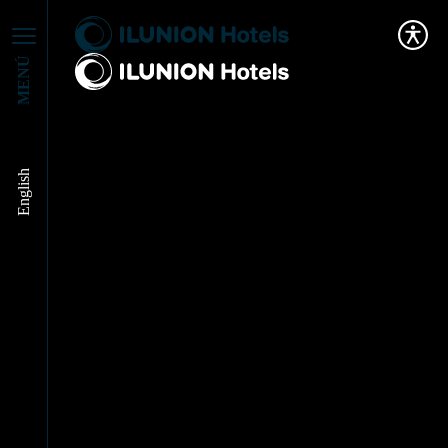
MENÚ
English
ILUNION Hotels en
los medios