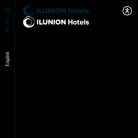
MENÚ
English
ILUNION Hotels en
los medios