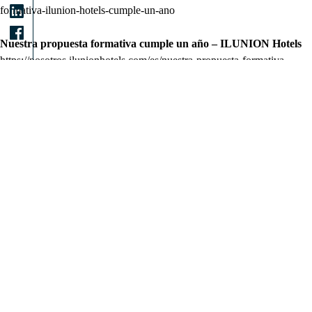
formativa-ilunion-hotels-cumple-un-ano
Nuestra propuesta formativa cumple un año – ILUNION Hotels
https://nosotros.ilunionhotels.com/es/nuestra-propuesta-formativa-
cumple-ano
En ILUNION Hotels son una excepción: “La accesibilidad es un
valor que comparten todos nuestros alojamientos” – 20 minutos
https://www.20minutos.es/noticia/5159319/0/falta-adaptaciones-
hoteles-para-personas-con-discapacidad-intelectual-hay-animadores-
que-no-se-acercan-ellos-/