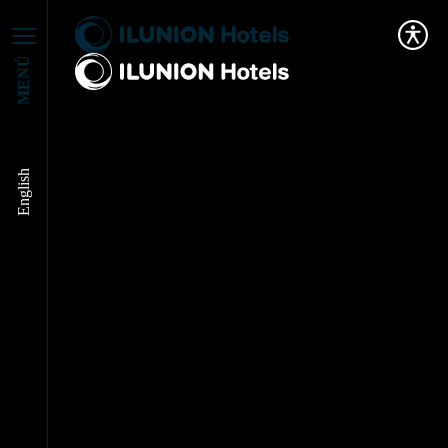
MENÚ
English
ILUNION Hotels
incorpora un nuevo
hotel en Barcelona