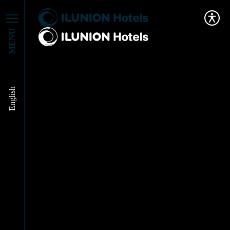
MENÚ
English
ILUNION Romareda
apoya la cultura de
Zaragoza