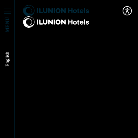
MENÚ
English
ILUNION Hotels
revela las claves para
el sector turístico en
su Informe de
tendencias