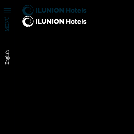
PERSONAL TOUR
MENÚ
CON LORENA
LOZANO EN
ILUNION ATRIUM
English