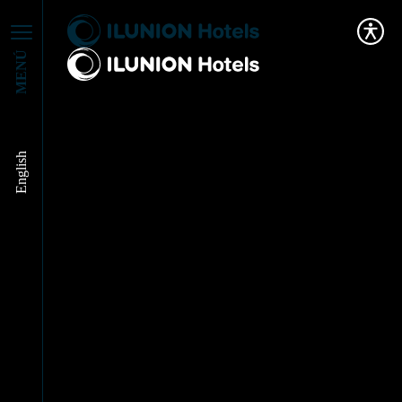
MENÚ
English
Unidos por un futuro
responsable:
ILUNION Hotels y