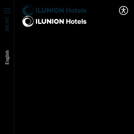
MENÚ
English
ILUNION Hotels crece
en Bilbao con la
incorporación de