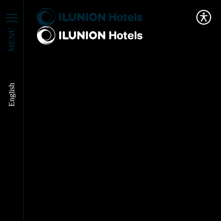
MENÚ
English
ILUNION Hotels
refuerza su liderazgo
en turismo con su