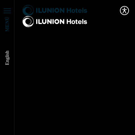
MENÚ
English
Un Camino hacia la
inclusión: la
peregrinación de