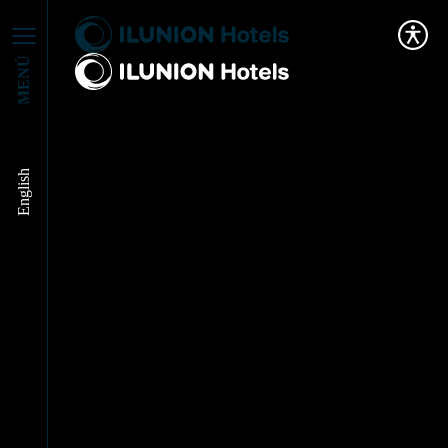
MENÚ
English
Los desayunos de los
hoteles: tipos, horarios