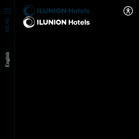
MENÚ
Celebramos las
English
jornadas “Aliados por
el Cambio”