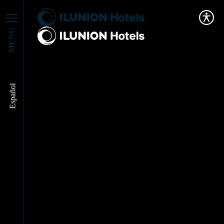
MENÚ
Español
Beatriz Miguel Díez
Appointed Business
Director of ILUNION