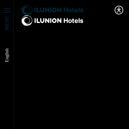
MENÚ
English
ILUNION Hotels en
el Forum Business
Travel