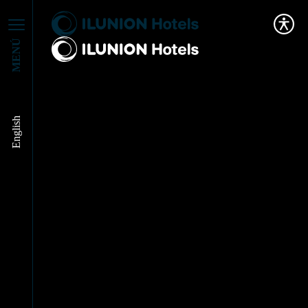
MENÚ
José Ángel Preciados
English
entrevistado en
Soziable.es