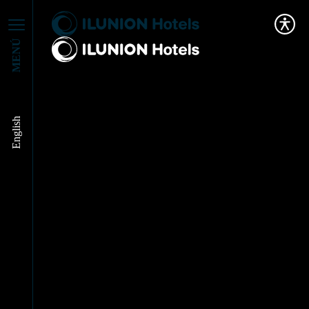
MENÚ
English
ILUNION San
Mamés… ¡Premio