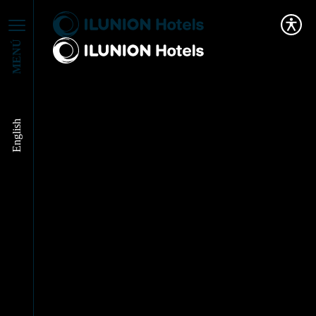
MENÚ
English
Soñadores: Nerea
Goikoetxea