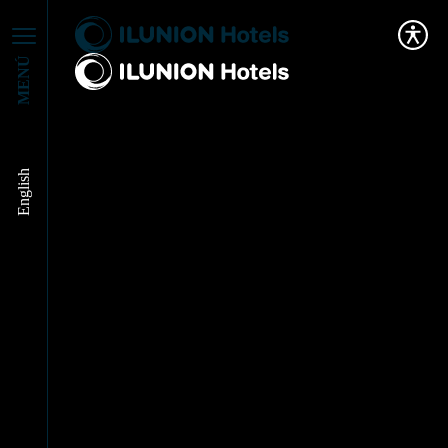
MENÚ
English
Titulo prueba