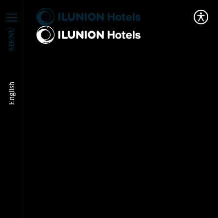
MENÚ
English
Los museos más
accesibles de España