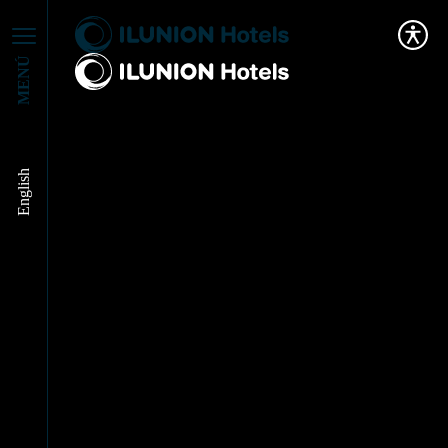
MENÚ
English
El Ayuntamiento de
Madrid premia a
ILUNION Hotels