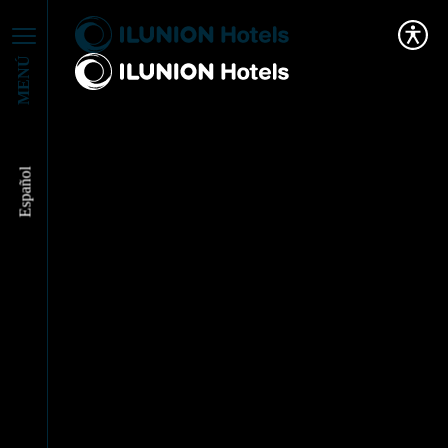
MENÚ
Español
An Evening With:
Alejandro Abad