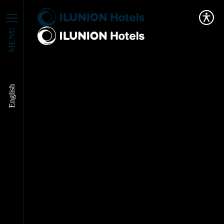
MENÚ
English
Hemos conseguido el
EFQM 600+