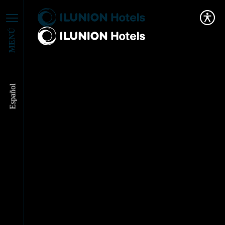
MENÚ
Español
Bilbao and ILUNION
Hotels: United for